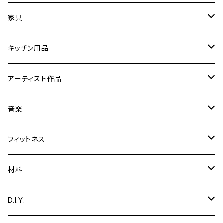
時計
家具
フォトフレーム／額縁／スタンド
スツール
キッチン用品
ミラー
折りたたみ卓球台
【まな板削り直し・包丁とぎ】
アーティスト作品
置物／オブジェ
音楽関連家具
まな板・カッティングボード
Yoshibumi Shinada
音楽
彫刻
文具
テーブル
食器
ギター用品
フィットネス
絵
ギタースタンド
ガーデニング用品
エッグスタンド
楽器
トレーニング用品
材料
音楽
脚台
カホン
小物入れ
鍋敷き
ディフューザー
収納
木材
D.I.Y.