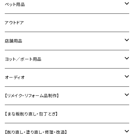
ピックガード
ダンベルラック
スマホスタンド
鍋ふた
アクリル
時計パーツ
ペット用品
ピック
ネームプレート／表札
カトラリー
コーリアン
切り文字
ネコの爪研ぎ
アウトドア
ピック入れ
バス／洗面用品
コースター
道具
店舗用品
エフェクターボード
ソープディッシュ
キーホルダー
トレー・お盆
治具
サインプレート
ヨット／ボート用品
【ギターパーツ制作】
風呂椅子
壁かざり
研ぎ用品
ディスプレイ用品
船内小物
オーディオ
単管エンドキャップ
テーブル
オーディオラック
【リメイク・リフォーム品制作】
差し板
インシュレーター
バットから制作
【まな板削り直し・包丁とぎ】
自作スピーカー部材加工
テーブルの削り直し・塗り直し
【削り直し・塗り直し・修理・改造】