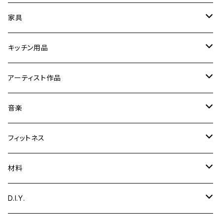
時計
家具
フォトフレーム／額縁／スタンド
スツール
キッチン用品
ミラー
折りたたみ卓球台
【まな板削り直し・包丁とぎ】
アーティスト作品
置物／オブジェ
音楽関連家具
まな板・カッティングボード
Yoshibumi Shinada
音楽
彫刻
文具
テーブル
食器
ギター用品
フィットネス
絵
ギタースタンド
ガーデニング用品
エッグスタンド
楽器
トレーニング用品
材料
音楽
脚台
カホン
小物入れ
鍋敷き
ディフューザー
収納
木材
D.I.Y.