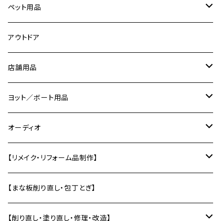
ピックガード
ダンベルラック
スマホスタンド
鍋ふた
アクリル
時計パーツ
ペット用品
ピック
ネームプレート／表札
カトラリー
コーリアン
切り文字
ネコの爪研ぎ
アウトドア
ピック入れ
バス／洗面用品
コースター
道具
店舗用品
エフェクターボード
ソープディッシュ
キーホルダー
トレー・お盆
治具
サインプレート
ヨット／ボート用品
【ギターパーツ制作】
風呂椅子
壁かざり
研ぎ用品
ディスプレイ用品
船内小物
オーディオ
単管エンドキャップ
テーブル
オーディオラック
【リメイク・リフォーム品制作】
差し板
インシュレーター
バットから制作
【まな板削り直し・包丁とぎ】
自作スピーカー部材加工
テーブルの削り直し・塗り直し
【削り直し・塗り直し・修理・改造】