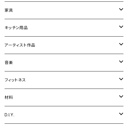
時計
家具
フォトフレーム／額縁／スタンド
スツール
キッチン用品
ミラー
折りたたみ卓球台
【まな板削り直し・包丁とぎ】
アーティスト作品
置物／オブジェ
音楽関連家具
まな板・カッティングボード
Yoshibumi Shinada
音楽
彫刻
文具
テーブル
食器
ギター用品
フィットネス
絵
ギタースタンド
ガーデニング用品
エッグスタンド
楽器
トレーニング用品
材料
音楽
脚台
カホン
小物入れ
鍋敷き
ディフューザー
収納
木材
D.I.Y.