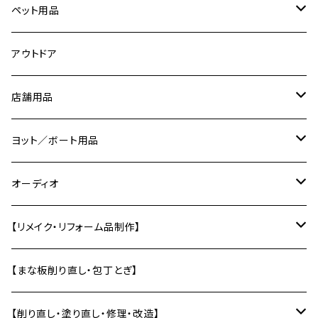
ピックガード
ダンベルラック
スマホスタンド
鍋ふた
アクリル
時計パーツ
ペット用品
ピック
ネームプレート／表札
カトラリー
コーリアン
切り文字
ネコの爪研ぎ
アウトドア
ピック入れ
バス／洗面用品
コースター
道具
店舗用品
エフェクターボード
ソープディッシュ
キーホルダー
トレー・お盆
治具
サインプレート
ヨット／ボート用品
【ギターパーツ制作】
風呂椅子
壁かざり
研ぎ用品
ディスプレイ用品
船内小物
オーディオ
単管エンドキャップ
テーブル
オーディオラック
【リメイク・リフォーム品制作】
差し板
インシュレーター
バットから制作
【まな板削り直し・包丁とぎ】
自作スピーカー部材加工
テーブルの削り直し・塗り直し
【削り直し・塗り直し・修理・改造】