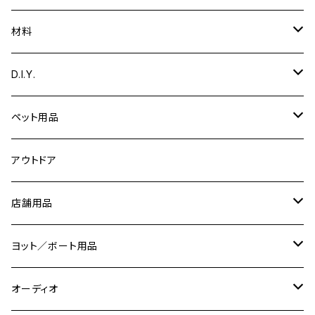
絵
ギタースタンド
ガーデニング用品
エッグスタンド
楽器
トレーニング用品
材料
音楽
脚台
カホン
小物入れ
鍋敷き
ディフューザー
収納
木材
D.I.Y.
ピックガード
ダンベルラック
スマホスタンド
鍋ふた
アクリル
時計パーツ
ペット用品
ピック
ネームプレート／表札
カトラリー
コーリアン
切り文字
ネコの爪研ぎ
アウトドア
ピック入れ
バス／洗面用品
コースター
道具
店舗用品
エフェクターボード
ソープディッシュ
キーホルダー
トレー・お盆
治具
サインプレート
ヨット／ボート用品
【ギターパーツ制作】
風呂椅子
壁かざり
研ぎ用品
ディスプレイ用品
船内小物
オーディオ