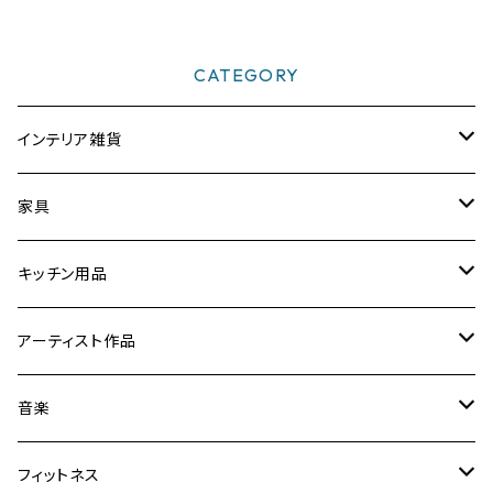
CATEGORY
インテリア雑貨
時計
家具
フォトフレーム／額縁／スタンド
スツール
キッチン用品
ミラー
折りたたみ卓球台
【まな板削り直し・包丁とぎ】
アーティスト作品
置物／オブジェ
音楽関連家具
まな板・カッティングボード
Yoshibumi Shinada
音楽
彫刻
文具
テーブル
食器
ギター用品
フィットネス