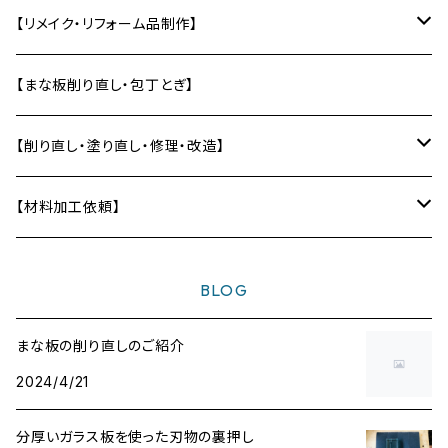
単管エンドキャップ
テーブル
オーディオラック
【リメイク・リフォーム品制作】
差し板
インシュレーター
バットから制作
【まな板削り直し・包丁とぎ】
自作スピーカー部材加工
テーブルの削り直し・塗り直し
【削り直し・塗り直し・修理・改造】
ディフューザー
テーブル
【材料加工依頼】
〜10,000円
BLOG
〜20,000円
まな板の削り直しのご紹介
2024/4/21
〜30,000円
分厚いガラス板を使った刃物の裏押し