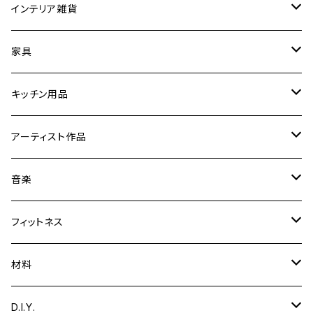
インテリア雑貨
時計
家具
フォトフレーム／額縁／スタンド
スツール
キッチン用品
ミラー
折りたたみ卓球台
【まな板削り直し・包丁とぎ】
アーティスト作品
置物／オブジェ
音楽関連家具
まな板・カッティングボード
Yoshibumi Shinada
音楽
彫刻
文具
テーブル
食器
ギター用品
フィットネス
絵
ギタースタンド
ガーデニング用品
エッグスタンド
楽器
トレーニング用品
材料
音楽
脚台
カホン
小物入れ
鍋敷き
ディフューザー
収納
木材
D.I.Y.