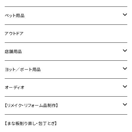
ピックガード
ダンベルラック
スマホスタンド
鍋ふた
アクリル
時計パーツ
ペット用品
ピック
ネームプレート／表札
カトラリー
コーリアン
切り文字
ネコの爪研ぎ
アウトドア
ピック入れ
バス／洗面用品
コースター
道具
店舗用品
エフェクターボード
ソープディッシュ
キーホルダー
トレー・お盆
治具
サインプレート
ヨット／ボート用品
【ギターパーツ制作】
風呂椅子
壁かざり
研ぎ用品
ディスプレイ用品
船内小物
オーディオ
単管エンドキャップ
テーブル
オーディオラック
【リメイク・リフォーム品制作】
差し板
インシュレーター
バットから制作
【まな板削り直し・包丁とぎ】