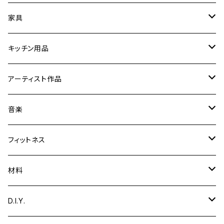
時計
家具
フォトフレーム／額縁／スタンド
スツール
キッチン用品
ミラー
折りたたみ卓球台
【まな板削り直し・包丁とぎ】
アーティスト作品
置物／オブジェ
音楽関連家具
まな板・カッティングボード
Yoshibumi Shinada
音楽
彫刻
文具
テーブル
食器
ギター用品
フィットネス
絵
ギタースタンド
ガーデニング用品
エッグスタンド
楽器
トレーニング用品
材料
音楽
脚台
カホン
小物入れ
鍋敷き
ディフューザー
収納
木材
D.I.Y.