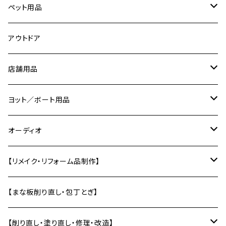
ピックガード
ダンベルラック
スマホスタンド
鍋ふた
アクリル
時計パーツ
ペット用品
ピック
ネームプレート／表札
カトラリー
コーリアン
切り文字
ネコの爪研ぎ
アウトドア
ピック入れ
バス／洗面用品
コースター
道具
店舗用品
エフェクターボード
ソープディッシュ
キーホルダー
トレー・お盆
治具
サインプレート
ヨット／ボート用品
【ギターパーツ制作】
風呂椅子
壁かざり
研ぎ用品
ディスプレイ用品
船内小物
オーディオ
単管エンドキャップ
テーブル
オーディオラック
【リメイク・リフォーム品制作】
差し板
インシュレーター
バットから制作
【まな板削り直し・包丁とぎ】
自作スピーカー部材加工
テーブルの削り直し・塗り直し
【削り直し・塗り直し・修理・改造】