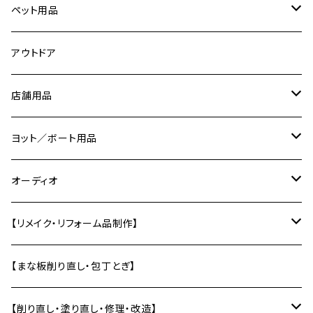
ピックガード
ダンベルラック
スマホスタンド
鍋ふた
アクリル
時計パーツ
ペット用品
ピック
ネームプレート／表札
カトラリー
コーリアン
切り文字
ネコの爪研ぎ
アウトドア
ピック入れ
バス／洗面用品
コースター
道具
店舗用品
エフェクターボード
ソープディッシュ
キーホルダー
トレー・お盆
治具
サインプレート
ヨット／ボート用品
【ギターパーツ制作】
風呂椅子
壁かざり
研ぎ用品
ディスプレイ用品
船内小物
オーディオ
単管エンドキャップ
テーブル
オーディオラック
【リメイク・リフォーム品制作】
差し板
インシュレーター
バットから制作
【まな板削り直し・包丁とぎ】
自作スピーカー部材加工
テーブルの削り直し・塗り直し
【削り直し・塗り直し・修理・改造】