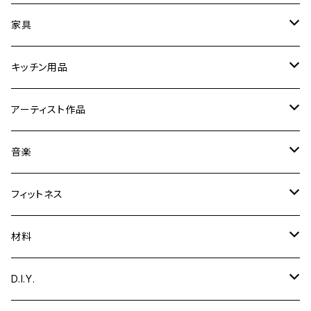
時計
家具
フォトフレーム／額縁／スタンド
スツール
キッチン用品
ミラー
折りたたみ卓球台
【まな板削り直し・包丁とぎ】
アーティスト作品
置物／オブジェ
音楽関連家具
まな板・カッティングボード
Yoshibumi Shinada
音楽
彫刻
文具
テーブル
食器
ギター用品
フィットネス
絵
ギタースタンド
ガーデニング用品
エッグスタンド
楽器
トレーニング用品
材料
音楽
脚台
カホン
小物入れ
鍋敷き
ディフューザー
収納
木材
D.I.Y.