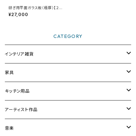
研ぎ用平面ガラス板（極厚）【２
枚セット購入の方】
¥27,000
CATEGORY
インテリア雑貨
時計
家具
フォトフレーム／額縁／スタンド
スツール
キッチン用品
ミラー
折りたたみ卓球台
【まな板削り直し・包丁とぎ】
アーティスト作品
置物／オブジェ
音楽関連家具
まな板・カッティングボード
Yoshibumi Shinada
音楽