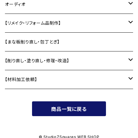
風呂椅子
壁かざり
研ぎ用品
ディスプレイ用品
船内小物
オーディオ
単管エンドキャップ
テーブル
オーディオラック
【リメイク・リフォーム品制作】
差し板
インシュレーター
バットから制作
【まな板削り直し・包丁とぎ】
自作スピーカー部材加工
テーブルの削り直し・塗り直し
【削り直し・塗り直し・修理・改造】
ディフューザー
テーブル
【材料加工依頼】
〜10,000円
商品一覧に戻る
〜20,000円
〜30,000円
© Studio7Squares WEB SHOP