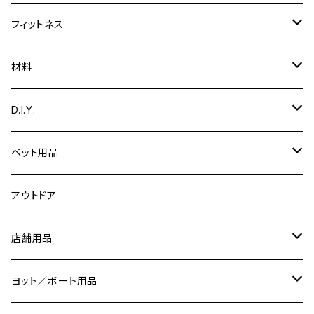
彫刻
文具
テーブル
食器
ギター用品
フィットネス
絵
ギタースタンド
ガーデニング用品
エッグスタンド
楽器
トレーニング用品
材料
音楽
脚台
カホン
小物入れ
鍋敷き
ディフューザー
収納
木材
D.I.Y.
ピックガード
ダンベルラック
スマホスタンド
鍋ふた
アクリル
時計パーツ
ペット用品
ピック
ネームプレート／表札
カトラリー
コーリアン
切り文字
ネコの爪研ぎ
アウトドア
ピック入れ
バス／洗面用品
コースター
道具
店舗用品
エフェクターボード
ソープディッシュ
キーホルダー
トレー・お盆
治具
サインプレート
ヨット／ボート用品
【ギターパーツ制作】